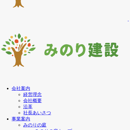
会社案内
経営理念
会社概要
沿革
社長あいさつ
事業案内
みのりの庭