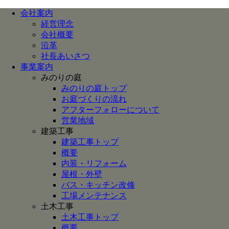
会社案内
経営理念
会社概要
沿革
社長あいさつ
事業案内
みのりの庭
みのりの庭トップ
お庭づくりの流れ
アフターフォローについて
営業地域
建築工事
建築工事トップ
概要
内装・リフォーム
屋根・外壁
バス・キッチン改修
工場メンテナンス
土木工事
土木工事トップ
概要