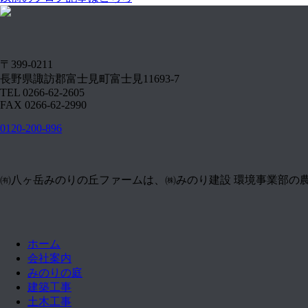
〒399-0211
長野県諏訪郡富士見町富士見11693-7
TEL 0266-62-2605
FAX 0266-62-2990
0120-200-896
㈲八ヶ岳みのりの丘ファームは、㈱みのり建設 環境事業部の
ホーム
会社案内
みのりの庭
建築工事
土木工事